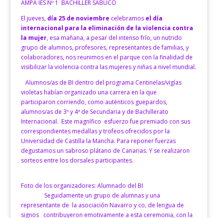
AMPA IES Nº 1 BACHILLER SABUCO
El jueves,
día 25 de noviembre
celebramos
el día
internacional para la eliminación de la violencia contra
la mujer
, esa mañana, a pesar del intenso frío, un nutrido
grupo de alumnos, profesores, representantes de familias, y
colaboradores, nos reunimos en el parque con la finalidad de
visibilizar la violencia contra las mujeres y niñas a nivel mundial.
Alumnos/as de BI dentro del programa Centinelas/vigías
violetas habían organizado una carrera en la que
participaron corriendo, como auténticos guepardos,
alumnos/as de 3º y 4ª de Secundaria y de Bachillerato
Internacional. Este magnífico esfuerzo fue premiado con sus
correspondientes medallas y trofeos ofrecidos por la
Universidad de Castilla la Mancha. Para reponer fuerzas
degustamos un sabroso plátano de Canarias. Y se realizaron
sorteos entre los dorsales participantes.
Foto de los organizadores: Alumnado del BI
Seguidamente un grupo de alumnas y una
representante de la asociación Navarro y co, de lengua de
signos contribuyeron emotivamente a esta ceremonia, con la