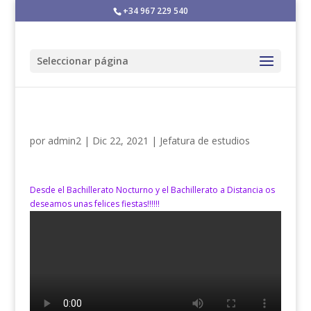
+34 967 229 540
Seleccionar página
por
admin2
|
Dic 22, 2021
|
Jefatura de estudios
Desde el Bachillerato Nocturno y el Bachillerato a Distancia os
deseamos unas felices fiestas!!!!!!