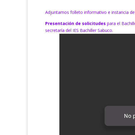
Adjuntamos folleto informativo e instancia de 
Presentación de solicitudes
para el Bachil
secretaría del IES Bachiller Sabuco.