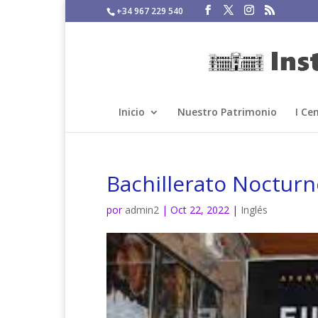
+34 967 229 540
Inicio
Nuestro Patrimonio
I Ce
Bachillerato Nocturn
por
admin2
|
Oct 22, 2022
|
Inglés