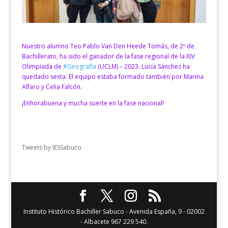
Nuestro alumno Teo Pablo Van Den Heede Tomás, de 2º de
Bachillerato, ha sido el ganador de la fase regional de la XIV
Olimpiada de
#Geografía
(UCLM) – 2023. Lucía Sánchez ha
quedado sexta. El equipo estaba formado también por Marina
Alfaro y Celia Falcón.
¡Enhorabuena y mucha suerte en la fase nacional!
Tweets by IESSabuco
Instituto Histórico Bachiller Sabuco - Avenida España, 9 - 02002
- Albacete 967 229 540.