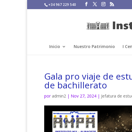
+34 967 229 540
Inicio
Nuestro Patrimonio
I Ce
Gala pro viaje de es
de bachillerato
por
admin2
|
Nov 27, 2024
|
Jefatura de estu