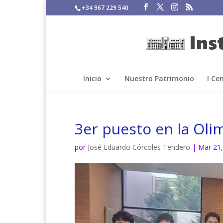
+34 967 229 540
Inicio
Nuestro Patrimonio
I Ce
3er puesto en la Ol
por
José Eduardo Córcoles Tendero
|
Mar 21