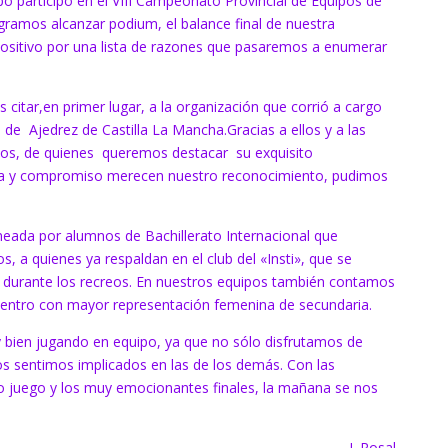
o participó en el VIII Campeonato Provincial de Equipos de
logramos alcanzar podium, el balance final de nuestra
positivo por una lista de razones que pasaremos a enumerar
 citar,en primer lugar, a la organización que corrió a cargo
 de Ajedrez de Castilla La Mancha.Gracias a ellos y a las
nos, de quienes queremos destacar su exquisito
cia y compromiso merecen nuestro reconocimiento, pudimos
neada por alumnos de Bachillerato Internacional que
 quienes ya respaldan en el club del «Insti», que se
ca durante los recreos. En nuestros equipos también contamos
l centro con mayor representación femenina de secundaria.
 bien jugando en equipo, ya que no sólo disfrutamos de
os sentimos implicados en las de los demás. Con las
dio juego y los muy emocionantes finales, la mañana se nos
J. Rosal