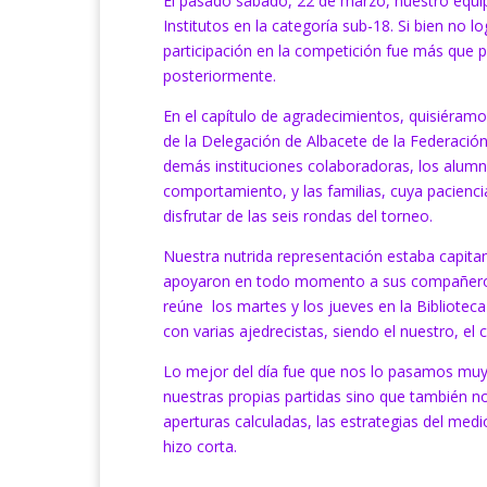
El pasado sábado, 22 de marzo, nuestro equip
Institutos en la categoría sub-18. Si bien no 
participación en la competición fue más que 
posteriormente.
En el capítulo de agradecimientos, quisiéramos
de la Delegación de Albacete de la Federación
demás instituciones colaboradoras, los alum
comportamiento, y las familias, cuya pacien
disfrutar de las seis rondas del torneo.
Nuestra nutrida representación estaba capita
apoyaron en todo momento a sus compañeros, a
reúne los martes y los jueves en la Bibliote
con varias ajedrecistas, siendo el nuestro, e
Lo mejor del día fue que nos lo pasamos muy
nuestras propias partidas sino que también n
aperturas calculadas, las estrategias del me
hizo corta.