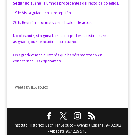
Segundo turno:
alumnos procedentes del resto de colegios.
19 h: Visita guiada en la recepción.
20 h: Reunión informativa en el salón de actos.
No obstante, si alguna familia no pudiera asistir al turno
asignado, puede acudir al otro turno.
Os agradecemos el interés que habéis mostrado en
conocernos. Os esperamos.
Tweets by IESSabuco
Instituto Histórico Bachiller Sabuco - Avenida España, 9 - 02002
- Albacete 967 229 540.