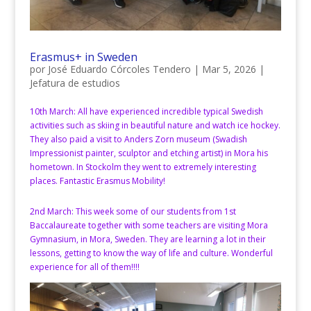
Erasmus+ in Sweden
por
José Eduardo Córcoles Tendero
|
Mar 5, 2026
|
Jefatura de estudios
10th March: All have experienced incredible typical Swedish
activities such as skiing in beautiful nature and watch ice hockey.
They also paid a visit to Anders Zorn museum (Swadish
Impressionist painter, sculptor and etching artist) in Mora his
hometown. In Stockolm they went to extremely interesting
places. Fantastic Erasmus Mobility!
2nd March: This week some of our students from 1st
Baccalaureate together with some teachers are visiting Mora
Gymnasium, in Mora, Sweden. They are learning a lot in their
lessons, getting to know the way of life and culture. Wonderful
experience for all of them!!!!