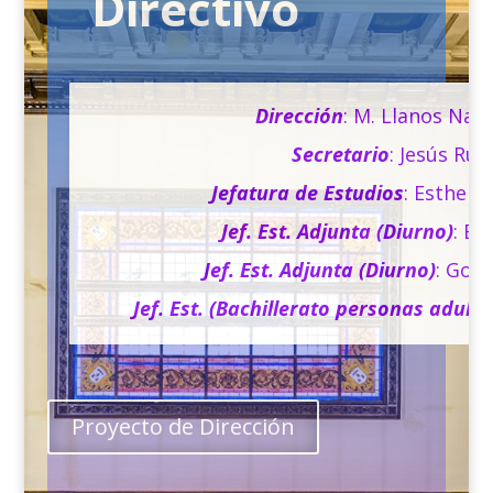
Directivo
Dirección
: M. Llanos Nav
Secretario
: Jesús Rui
Jefatura de Estudios
: Esther 
Jef. Est. Adjunta (Diurno)
: El
Jef. Est. Adjunta (Diurno)
: Gon
Jef. Est. (Bachillerato personas adulta
Proyecto de Dirección