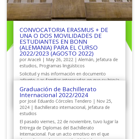
CONVOCATORIA ERASMUS + DE
UNA O DOS MOVILIDADES DE
ESTUDIANTES EN BONN
(ALEMANIA) PARA EL CURSO
2022/2023 (AGOSTO 2022)
por
Araceli
|
May 26, 2022
|
Alemán
,
Jefatura de
estudios
,
Programas lingüísticos
Solicitud y más información en documento
adjunto. Las familias interesadas en que su hijo/a
participe en esta actividad, deben descargar el
Graduación de Bachillerato
documento, completar la solicitud y enviarla a la
Internacional 2022/2024
dirección de correo susana@sabuco.es....
por
José Eduardo Córcoles Tendero
|
Nov 25,
2024
|
Bachillerato internacional
,
Jefatura de
estudios
El pasado viernes, 22 de noviembre, tuvo lugar la
Entrega de Diplomas del Bachillerato
Internacional. Fue un acto emotivo en el que