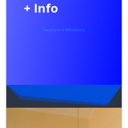
+ Info
Tweets por el @IESSabuco.