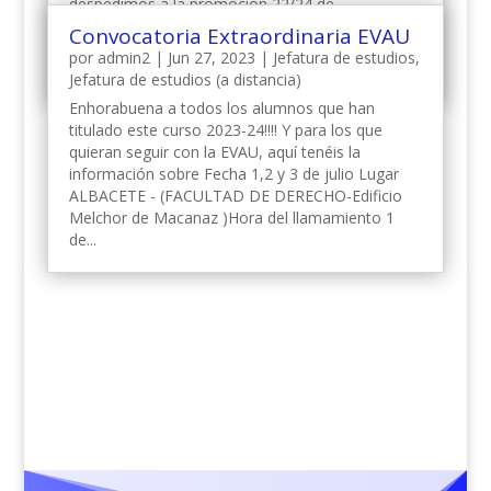
despedimos a la promoción 22/24 de
Bachillerato Internacional de nuestro centro.
Convocatoria Extraordinaria EVAU
Antonio González Moreno, director de la
por
admin2
|
Jun 27, 2023
|
Jefatura de estudios
,
Fundación...
Jefatura de estudios (a distancia)
Enhorabuena a todos los alumnos que han
titulado este curso 2023-24!!!! Y para los que
quieran seguir con la EVAU, aquí tenéis la
información sobre Fecha 1,2 y 3 de julio Lugar
ALBACETE - (FACULTAD DE DERECHO-Edificio
Melchor de Macanaz )Hora del llamamiento 1
de...